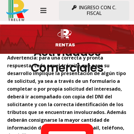
INGRESO CON C.
FISCAL
Trámites
RENTAS
Actividades
Advertencia: para una correcta y pronta
Comerciales
respuesta, todo aquel trámite que para su
desarrollo implique la presentación de algún tipo
de solicitud, ya sea a través de un formulario a
completar o por propia solicitud del interesado,
deberá ir acompañado con copia del DNI del
solicitante y con la correcta identificación de los
tributos que se encuentran involucrados. Además
deberán consignarse la mayor cantidad de
información de contacto posible (mail, teléfono,