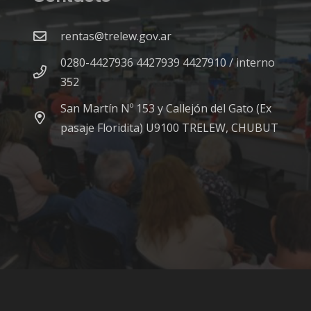
rentas@trelew.gov.ar
0280-4427936 4427939 4427910 / interno
352
San Martín Nº 153 y Callejón del Gato (Ex
pasaje Floridita) U9100 TRELEW, CHUBUT