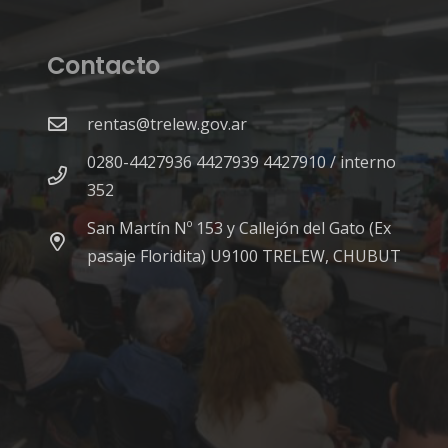
Contacto
rentas@trelew.gov.ar
0280-4427936 4427939 4427910 / interno
352
San Martín Nº 153 y Callejón del Gato (Ex
pasaje Floridita) U9100 TRELEW, CHUBUT