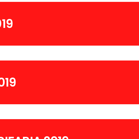
019
019