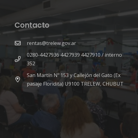
Contacto
rentas@trelew.gov.ar
0280-4427936 4427939 4427910 / interno
352
San Martín Nº 153 y Callejón del Gato (Ex
pasaje Floridita) U9100 TRELEW, CHUBUT